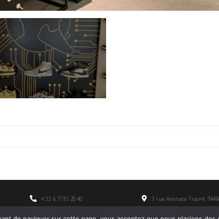
+33 6 71 93 20 40
3 rue Aminata Traoré, 9446
contact@madmark.fr
Du lundi au vendredi - 9h/
uant de naviguer sur cette page, vous acceptez que nous placions des 